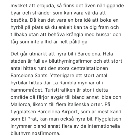
mycket att erbjuda, så finns det även närliggande
byar och stränder som kan vara värda att
besöka. Då kan det vara en bra idé att boka en
hyrbil på plats så du enkelt kan ta dig fram och
tillbaka utan att behöva krångla med bussar och
tåg som inte alltid är helt pålitliga.
Det går utmärkt att hyra bil i Barcelona. Hela
staden är full av biluthyrningsfirmor och ett stort
antal hittas runt den stora centralstationen
Barcelona Sants. Ytterligare ett stort antal
hyrbilar hittas där La Rambla mynnar ut i
hamnområdet. Turisttrafiken är stor i detta
område då färjor avgår till bland annat Ibiza och
Mallorca, liksom till flera italienska orter. På
flygplatsen Barcelona Airport, som är mest känd
som El Prat, kan man också hyra bil. Flygplatsen
inrymmer bland annat flera av de internationella
biluthyrningsfirmorna.