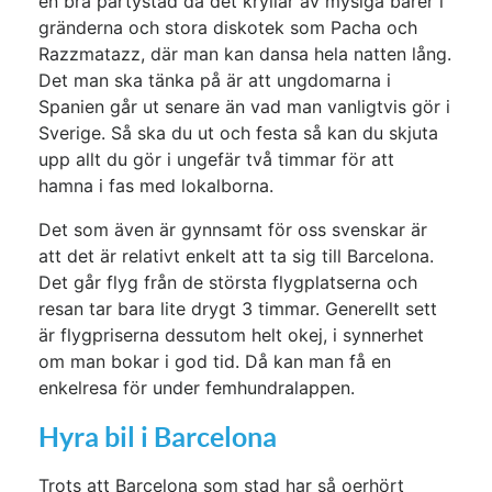
en bra partystad då det kryllar av mysiga barer i
gränderna och stora diskotek som Pacha och
Razzmatazz, där man kan dansa hela natten lång.
Det man ska tänka på är att ungdomarna i
Spanien går ut senare än vad man vanligtvis gör i
Sverige. Så ska du ut och festa så kan du skjuta
upp allt du gör i ungefär två timmar för att
hamna i fas med lokalborna.
Det som även är gynnsamt för oss svenskar är
att det är relativt enkelt att ta sig till Barcelona.
Det går flyg från de största flygplatserna och
resan tar bara lite drygt 3 timmar. Generellt sett
är flygpriserna dessutom helt okej, i synnerhet
om man bokar i god tid. Då kan man få en
enkelresa för under femhundralappen.
Hyra bil i Barcelona
Trots att Barcelona som stad har så oerhört