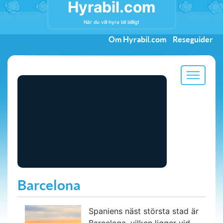
Hyrabil.com
När du vill hyra bil billigt
Om Hyrabil.com
Reseguider
Barcelona
Spaniens näst största stad är