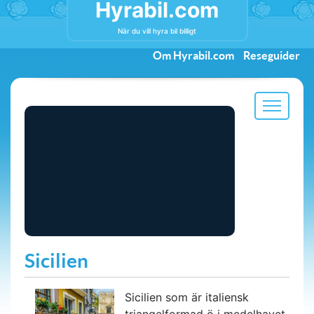
Hyrabil.com
När du vill hyra bil billigt
Om Hyrabil.com
Reseguider
Sicilien
Sicilien som är italiensk