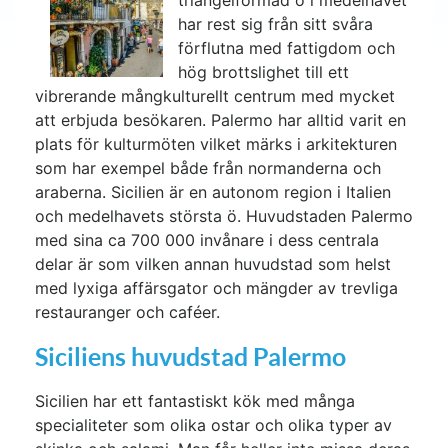
triangelformad ö i medelhavet
har rest sig från sitt svåra
förflutna med fattigdom och
hög brottslighet till ett
vibrerande mångkulturellt centrum med mycket
att erbjuda besökaren. Palermo har alltid varit en
plats för kulturmöten vilket märks i arkitekturen
som har exempel både från normanderna och
araberna. Sicilien är en autonom region i Italien
och medelhavets största ö. Huvudstaden Palermo
med sina ca 700 000 invånare i dess centrala
delar är som vilken annan huvudstad som helst
med lyxiga affärsgator och mängder av trevliga
restauranger och caféer.
Siciliens huvudstad Palermo
Sicilien har ett fantastiskt kök med många
specialiteter som olika ostar och olika typer av