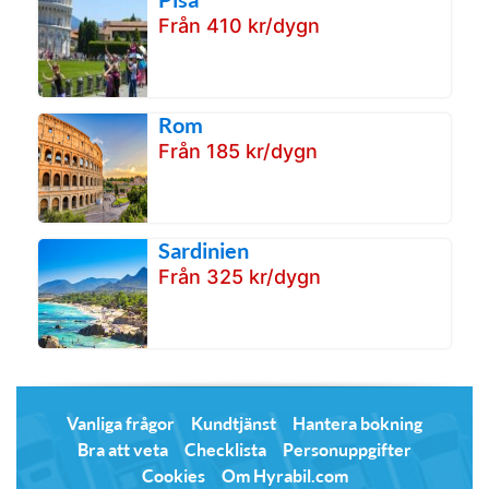
Från 410 kr/dygn
Rom
Från 185 kr/dygn
Sardinien
Från 325 kr/dygn
Vanliga frågor
Kundtjänst
Hantera bokning
Bra att veta
Checklista
Personuppgifter
Cookies
Om Hyrabil.com