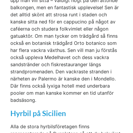
upp man vill sitta – väldigt högt på den åttonde
balkongen, men en fantastisk upplevelse! Sen är
det alltid skönt att strosa runt i staden och
kanske sitta ned för en cappucino på något av
caféerna och studera folkvimlet eller någon
gatuaktör. Om man tycker om trädgård så finns
också en botanisk trädgård Orto botanico som
har flera vackra växthus. Sen vill man ju förstås
också uppleva Medelhavet och dess vackra
sandstränder och fiskrestauranger längs
strandpromenaden. Den vackraste stranden i
närheten av Palermo är kanske den i Mondello.
Där finns också lyxiga hotell med underbara
pooler om man kanske kommer en tid utanför
badsäsong.
Hyrbil på Sicilien
Alla de stora hyrbilsföretagen finns