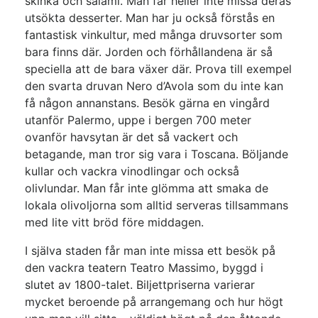
skinka och salami. Man får heller inte missa deras
utsökta desserter. Man har ju också förstås en
fantastisk vinkultur, med många druvsorter som
bara finns där. Jorden och förhållandena är så
speciella att de bara växer där. Prova till exempel
den svarta druvan Nero d’Avola som du inte kan
få någon annanstans. Besök gärna en vingård
utanför Palermo, uppe i bergen 700 meter
ovanför havsytan är det så vackert och
betagande, man tror sig vara i Toscana. Böljande
kullar och vackra vinodlingar och också
olivlundar. Man får inte glömma att smaka de
lokala olivoljorna som alltid serveras tillsammans
med lite vitt bröd före middagen.
I själva staden får man inte missa ett besök på
den vackra teatern Teatro Massimo, byggd i
slutet av 1800-talet. Biljettpriserna varierar
mycket beroende på arrangemang och hur högt