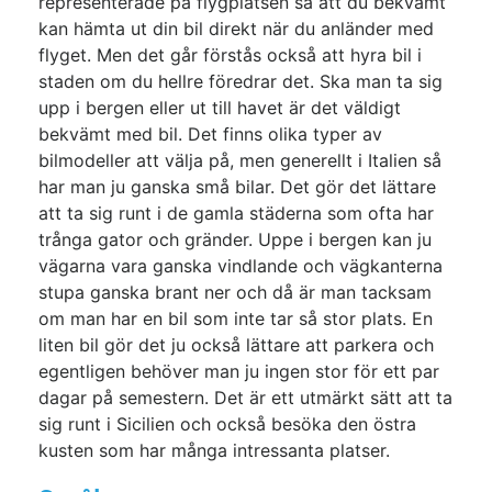
representerade på flygplatsen så att du bekvämt
kan hämta ut din bil direkt när du anländer med
flyget. Men det går förstås också att hyra bil i
staden om du hellre föredrar det. Ska man ta sig
upp i bergen eller ut till havet är det väldigt
bekvämt med bil. Det finns olika typer av
bilmodeller att välja på, men generellt i Italien så
har man ju ganska små bilar. Det gör det lättare
att ta sig runt i de gamla städerna som ofta har
trånga gator och gränder. Uppe i bergen kan ju
vägarna vara ganska vindlande och vägkanterna
stupa ganska brant ner och då är man tacksam
om man har en bil som inte tar så stor plats. En
liten bil gör det ju också lättare att parkera och
egentligen behöver man ju ingen stor för ett par
dagar på semestern. Det är ett utmärkt sätt att ta
sig runt i Sicilien och också besöka den östra
kusten som har många intressanta platser.