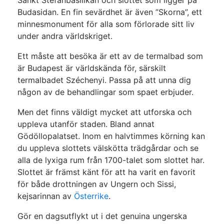
Sankt Stefanbasilikan och slottet som ligger på
Budasidan. En fin sevärdhet är även ”Skorna”, ett
minnesmonument för alla som förlorade sitt liv
under andra världskriget.
Ett måste att besöka är ett av de termalbad som
är Budapest är världskända för, särskilt
termalbadet
Széchenyi. Passa på att unna dig
någon av de behandlingar som spaet erbjuder.
Men det finns väldigt mycket att utforska och
uppleva utanför staden. Bland annat
Gödöllopalatset. Inom en halvtimmes körning kan
du uppleva slottets välskötta trädgårdar och se
alla de lyxiga rum från 1700-talet som slottet har.
Slottet är främst känt för att ha varit en favorit
för både drottningen av Ungern och Sissi,
kejsarinnan av
Österrike
.
Gör en dagsutflykt ut i det genuina ungerska