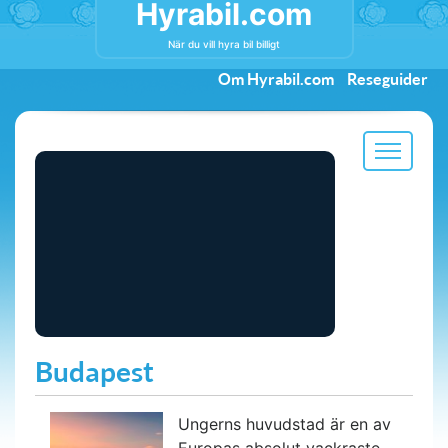
Hyrabil.com
När du vill hyra bil billigt
Om Hyrabil.com
Reseguider
Budapest
Ungerns huvudstad är en av