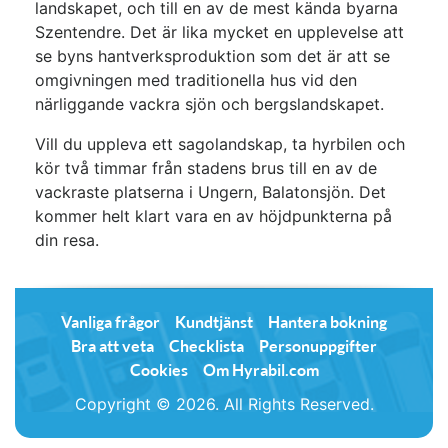
landskapet, och till en av de mest kända byarna
Szentendre. Det är lika mycket en upplevelse att
se byns hantverksproduktion som det är att se
omgivningen med traditionella hus vid den
närliggande vackra sjön och bergslandskapet.
Vill du uppleva ett sagolandskap, ta hyrbilen och
kör två timmar från stadens brus till en av de
vackraste platserna i Ungern, Balatonsjön. Det
kommer helt klart vara en av höjdpunkterna på
din resa.
Vanliga frågor
Kundtjänst
Hantera bokning
Bra att veta
Checklista
Personuppgifter
Cookies
Om Hyrabil.com
Copyright © 2026. All Rights Reserved.