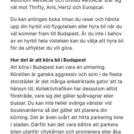
Autonom RentACar och United RentACar står sig
väl mot Thrifty, Avis, Hertz och Europcar.
Du kan antingen boka innan du reser och hämta
upp din hyrbil vid flygplatsen eller hyra bil när du
väl kommer fram till Budapest. Är du inte i behov
av en hyrbil hela vistelsen kan du välja att hyra bil
för de utflykter du vill göra.
Hur det är att köra bil i Budapest
Att köra i Budapest kan vara en utmaning.
Körstilen är ganska aggressiv och som i de flesta
storstäder är det många enkelriktade gator att ta
hänsyn till. Kollektivtrafiken har dessutom alltid
företräde, vare sig det gäller spårvagnar eller
bussar. Du kan inte heller svänga vänster vid
boulevarderna så det gäller att planera din
körning. Det är även svårt att hitta parkering inne
i staden. Därför kan det vara bättre att parkera
bilen utanför citykärnan och promenera eller åka