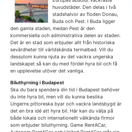
Europas absolut vackraste
huvudstäder. Den delas i två
stadshalvor av floden Donau,
Buda och Pest. I Buda ligger
den gamla staden, medan Pest är den
kommersiella och administrativa delen av staden.
Det är en stad som erbjuder allt från historiska
sevärdheter till världskända termalbad.
Vill du
dessutom kunna njuta av det vackra ungerska
landskapet så kan du med fördel hyra bil och få
en upplevelse utöver det vanliga.
Biluthyrning i Budapest
Ska du bara spendera din tid i Budapest behöver
du inte hyra bil, men vill du kunna besöka
Ungerns pittoreska byar och vackra landsbygd är
det en bra idé att hyra bil. Här kan du välja på
både lokala och internationellt välkända firmor
som erbjuder biluthyrning. Game RentACar,