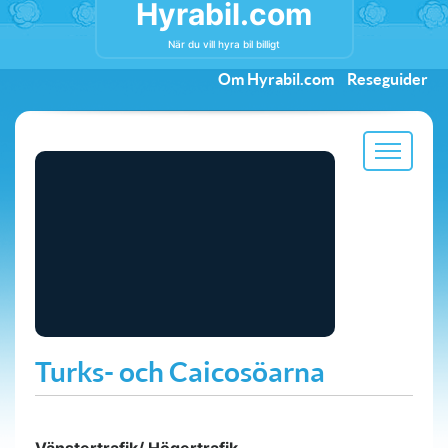
Hyrabil.com
När du vill hyra bil billigt
Om Hyrabil.com
Reseguider
Turks- och Caicosöarna