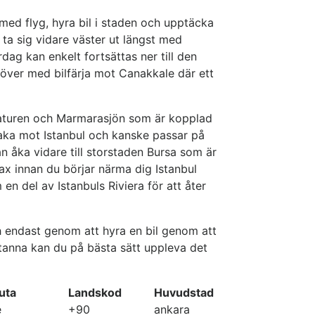
l med flyg, hyra bil i staden och upptäcka
 ta sig vidare väster ut längst med
dag kan enkelt fortsättas ner till den
 över med bilfärja mot Canakkale där ett
 naturen och Marmarasjön som är kopplad
lbaka mot Istanbul och kanske passar på
an åka vidare till storstaden Bursa som är
rax innan du börjar närma dig Istanbul
n del av Istanbuls Riviera för att åter
 endast genom att hyra en bil genom att
tanna kan du på bästa sätt uppleva det
uta
Landskod
Huvudstad
e
+90
ankara