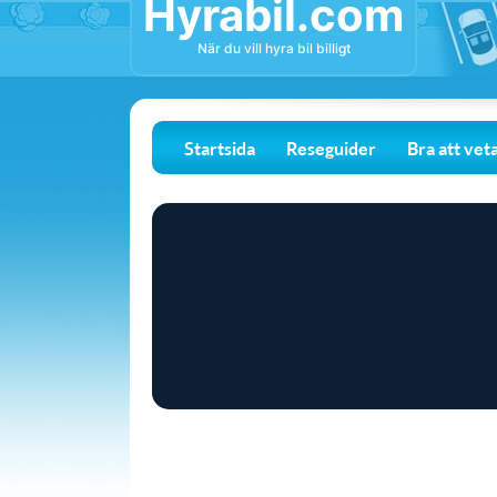
Hyrabil.com
När du vill hyra bil billigt
Startsida
Reseguider
Bra att vet