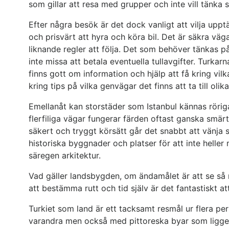
som gillar att resa med grupper och inte vill tänka 
Efter några besök är det dock vanligt att vilja upptä
och prisvärt att hyra och köra bil. Det är säkra vä
liknande regler att följa. Det som behöver tänkas på 
inte missa att betala eventuella tullavgifter. Turkarna 
finns gott om information och hjälp att få kring vilk
kring tips på vilka genvägar det finns att ta till olik
Emellanåt kan storstäder som Istanbul kännas rörig
flerfiliga vägar fungerar färden oftast ganska smärtfr
säkert och tryggt körsätt går det snabbt att vänja si
historiska byggnader och platser för att inte helle
säregen arkitektur.
Vad gäller landsbygden, om ändamålet är att se så 
att bestämma rutt och tid själv är det fantastiskt att
Turkiet som land är ett tacksamt resmål ur flera p
varandra men också med pittoreska byar som ligge