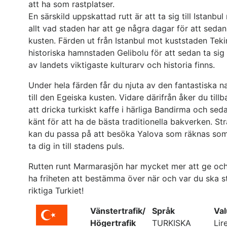
att ha som rastplatser.
En särskild uppskattad rutt är att ta sig till Istanbu
allt vad staden har att ge några dagar för att sedan
kusten. Färden ut från Istanbul mot kuststaden Tekir
historiska hamnstaden Gelibolu för att sedan ta sig
av landets viktigaste kulturarv och historia finns.
Under hela färden får du njuta av den fantastiska
till den Egeiska kusten. Vidare därifrån åker du til
att dricka turkiskt kaffe i härliga Bandirma och sed
känt för att ha de bästa traditionella bakverken. St
kan du passa på att besöka Yalova som räknas som e
ta dig in till stadens puls.
Rutten runt Marmarasjön har mycket mer att ge och
ha friheten att bestämma över när och var du ska s
riktiga Turkiet!
Vänstertrafik/
Språk
Val
Högertrafik
TURKISKA
Lir