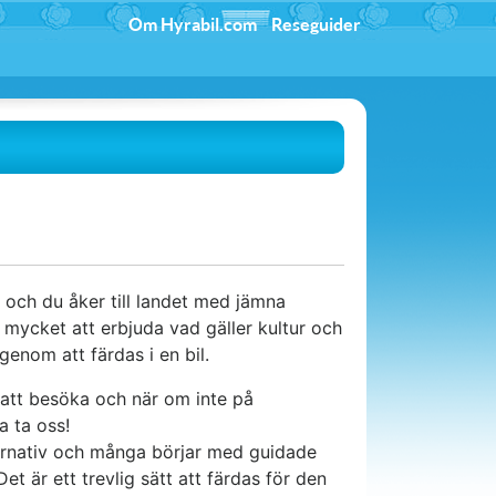
Om Hyrabil.com
Reseguider
et och du åker till landet med jämna
mycket att erbjuda vad gäller kultur och
enom att färdas i en bil.
 att besöka och när om inte på
a ta oss!
lternativ och många börjar med guidade
t är ett trevlig sätt att färdas för den