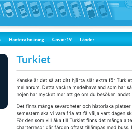
a
Hantera bokning
Covid-19
Länder
Turkiet
Kanske är det så att ditt hjärta slår extra för Turki
mellanrum. Detta vackra medelhavsland som har så 
nöjen har mycket mer att ge om du besöker landet g
Det finns många sevärdheter och historiska platser
semestern ska vi vara fria att få välja vart dagen sk
För den som vill åka till Turkiet finns det många a
charterresor där färden oftast tillämpas med buss. De