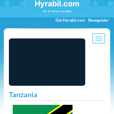
Hyrabil.com
När du vill hyra bil billigt
Om Hyrabil.com
Reseguider
Tanzania