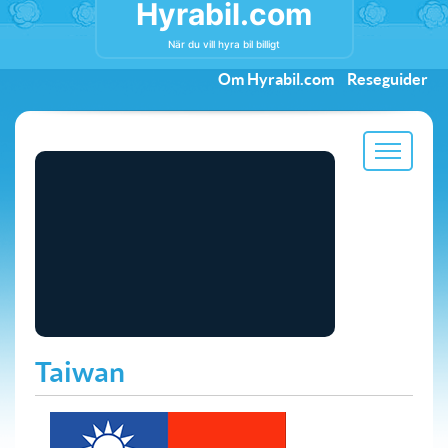
Hyrabil.com
När du vill hyra bil billigt
Om Hyrabil.com
Reseguider
Taiwan