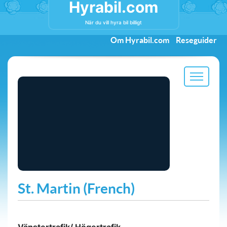
Hyrabil.com
När du vill hyra bil billigt
Om Hyrabil.com
Reseguider
St. Martin (French)