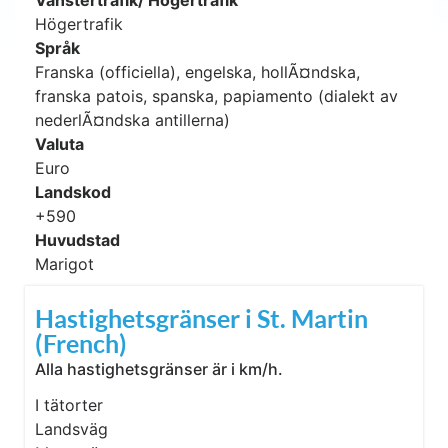
Vänstertrafik/ Högertrafik
Högertrafik
Språk
Franska (officiella), engelska, hollÃ¤ndska,
franska patois, spanska, papiamento (dialekt av
nederlÃ¤ndska antillerna)
Valuta
Euro
Landskod
+590
Huvudstad
Marigot
Hastighetsgränser i St. Martin
(French)
Alla hastighetsgränser är i km/h.
I tätorter
Landsväg