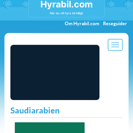
Hyrabil.com
När du vill hyra bil billigt
Om Hyrabil.com
Reseguider
Saudiarabien