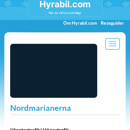
Hyrabil.com
När du vill hyra bil billigt
Om Hyrabil.com
Reseguider
Nordmarianerna