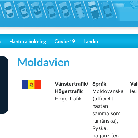
a
Hantera bokning
Covid-19
Länder
Moldavien
Vänstertrafik/
Språk
Val
Högertrafik
Moldovanska
leu
Högertrafik
(officiellt,
nästan
samma som
rumänska),
Ryska,
gagauz (en