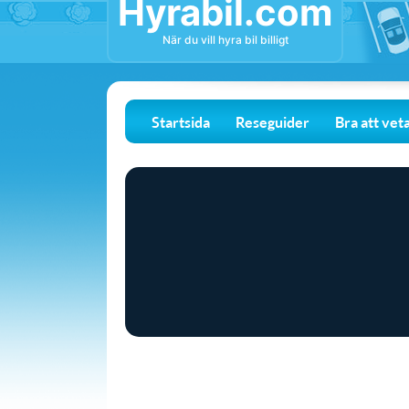
Hyrabil.com
När du vill hyra bil billigt
Startsida
Reseguider
Bra att vet