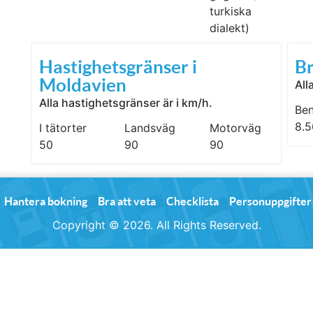
turkiska
dialekt)
Hastighetsgränser i
Br
Moldavien
All
Alla hastighetsgränser är i km/h.
Ben
8.
I tätorter
Landsväg
Motorväg
50
90
90
Hantera bokning
Bra att veta
Checklista
Personuppgifter
Copyright © 2026. All Rights Reserved.