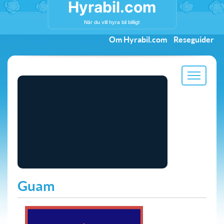
Hyrabil.com
När du vill hyra bil billigt
Om Hyrabil.com
Reseguider
Guam