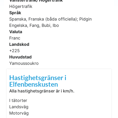
Vänstertrafik/ Högertrafik
Högertrafik
Språk
Spanska, Franska (båda officiella); Pidgin
Engelska, Fang, Bubi, Ibo
Valuta
Franc
Landskod
+225
Huvudstad
Yamoussoukro
Hastighetsgränser i
Elfenbenskusten
Alla hastighetsgränser är i km/h.
I tätorter
Landsväg
Motorväg