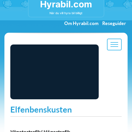
Hyrabil.com
När du vill hyra bil billigt
Om Hyrabil.com
Reseguider
Elfenbenskusten