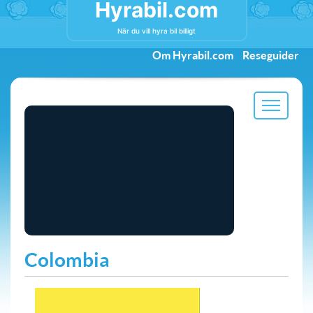
Hyrabil.com
När du vill hyra bil billigt
Om Hyrabil.com
Reseguider
Colombia