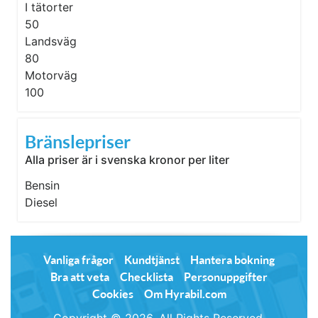
I tätorter
50
Landsväg
80
Motorväg
100
Bränslepriser
Alla priser är i svenska kronor per liter
Bensin
Diesel
Vanliga frågor
Kundtjänst
Hantera bokning
Bra att veta
Checklista
Personuppgifter
Cookies
Om Hyrabil.com