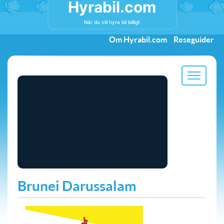
Hyrabil.com
När du vill hyra bil billigt
Om Hyrabil.com
Reseguider
Brunei Darussalam