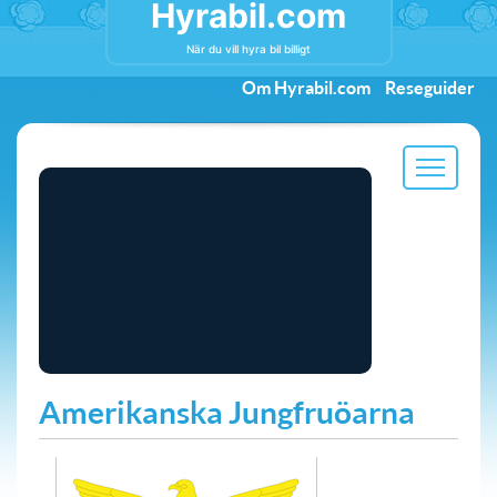
Hyrabil.com
När du vill hyra bil billigt
Om Hyrabil.com
Reseguider
Amerikanska Jungfruöarna