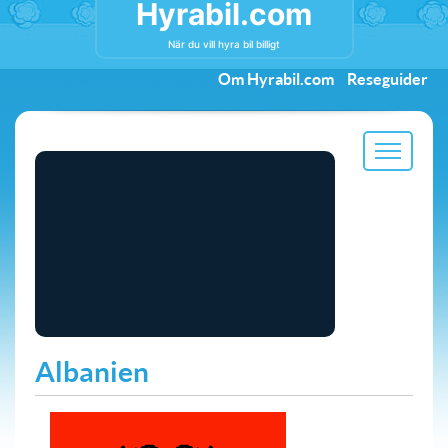
Hyrabil.com
När du vill hyra bil billigt
Om Hyrabil.com
Reseguider
Albanien