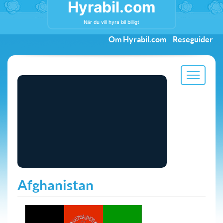
Hyrabil.com
När du vill hyra bil billigt
Om Hyrabil.com
Reseguider
Afghanistan